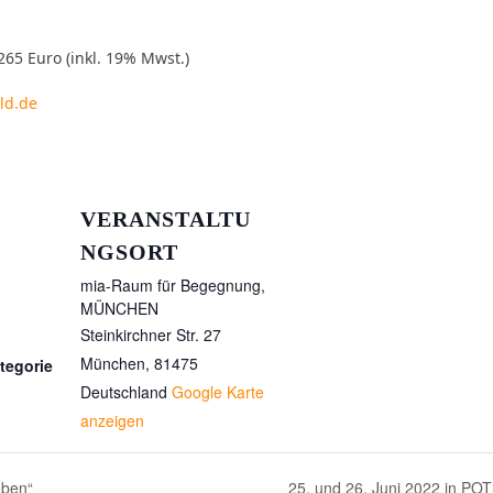
 265 Euro (inkl. 19% Mwst.)
ld.de
VERANSTALTU
NGSORT
mia-Raum für Begegnung,
MÜNCHEN
Steinkirchner Str. 27
München
,
81475
tegorie
Deutschland
Google Karte
anzeigen
eben“
25. und 26. Juni 2022 in POTS