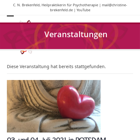
Skip
C. N. Brekenfeld, Heilpraktikerin für Psychotherapie |
mail@christine-
to
brekenfeld.de
|
YouTube
content
Open
Close
mobile
mobile
Veranstaltungen
menu
menu
Diese Veranstaltung hat bereits stattgefunden.