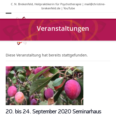
Skip
C. N. Brekenfeld, Heilpraktikerin für Psychotherapie |
mail@christine-
to
brekenfeld.de
|
YouTube
content
Open
Close
mobile
mobile
Veranstaltungen
menu
menu
Diese Veranstaltung hat bereits stattgefunden.
20. bis 24. September 2020 Seminarhaus