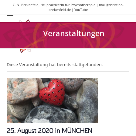
Skip
C. N. Brekenfeld, Heilpraktikerin für Psychotherapie |
mail@christine-
to
brekenfeld.de
|
YouTube
content
Open
Close
mobile
mobile
Veranstaltungen
menu
menu
Diese Veranstaltung hat bereits stattgefunden.
25. August 2020 in MÜNCHEN