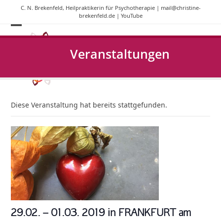
Skip
C. N. Brekenfeld, Heilpraktikerin für Psychotherapie |
mail@christine-
to
brekenfeld.de
|
YouTube
content
Open
Close
mobile
mobile
Veranstaltungen
menu
menu
Diese Veranstaltung hat bereits stattgefunden.
29.02. – 01.03. 2019 in FRANKFURT am