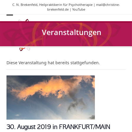
Skip
C. N. Brekenfeld, Heilpraktikerin für Psychotherapie |
mail@christine-
to
brekenfeld.de
|
YouTube
content
Open
Close
mobile
mobile
Veranstaltungen
menu
menu
Diese Veranstaltung hat bereits stattgefunden.
30. August 2019 in FRANKFURT/MAIN