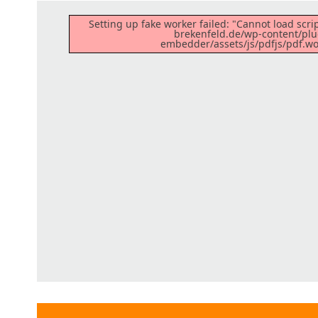
Setting up fake worker failed: "Cannot load scrip
brekenfeld.de/wp-content/plu
embedder/assets/js/pdfjs/pdf.wor