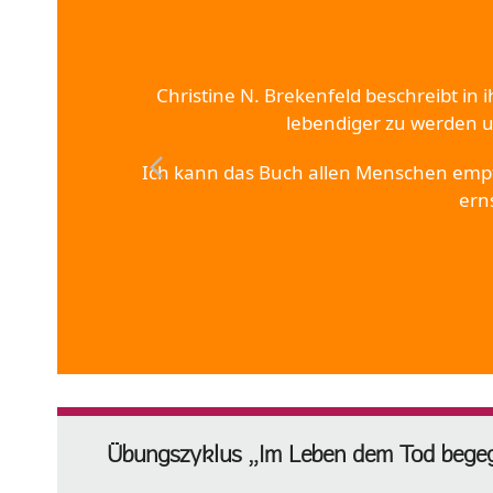
ann ich sehr
Christine N. Brekenfeld beschreibt in
, aber ich
lebendiger zu werden un
selbst auch
previous
Ich kann das Buch allen Menschen empf
ern
slide
Übungszyklus „Im Leben dem Tod begegn