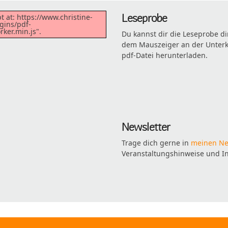
Leseprobe
t at: https://www.christine-
gins/pdf-
ker.min.js".
Du kannst dir die Leseprobe d
dem Mauszeiger an der Unterkan
pdf-Datei herunterladen.
Newsletter
Trage dich gerne in
meinen Ne
Veranstaltungshinweise und I