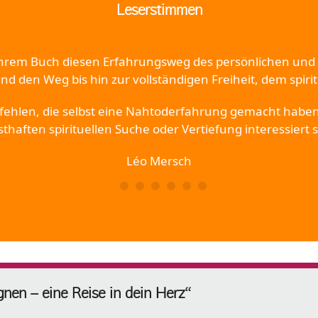
Leserstimmen
 ihrem Buch diesen Erfahrungsweg des persönlichen und s
d den Weg bis hin zur vollständigen Freiheit, dem spir
ehlen, die selbst eine Nahtoderfahrung gemacht haben
sthaften spirituellen Suche oder Vertiefung interessiert s
Léo Mersch
en – eine Reise in dein Herz“